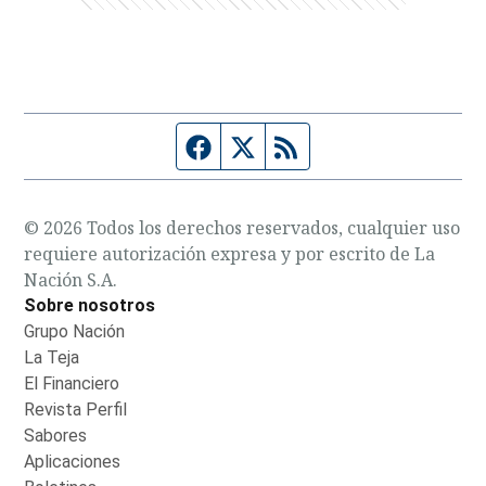
Página de Facebook
Fuente Twitter
Fuente RSS
© 2026 Todos los derechos reservados, cualquier uso
requiere autorización expresa y por escrito de La
Nación S.A.
Sobre nosotros
Grupo Nación
Opens in new window
La Teja
Opens in new window
El Financiero
Opens in new window
Revista Perfil
Opens in new window
Sabores
Opens in new window
Aplicaciones
Opens in new window