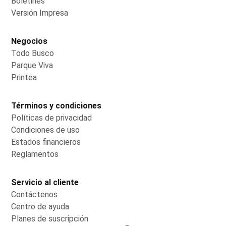
Boletines
Opens in new window
Versión Impresa
Opens in new window
Negocios
Todo Busco
Opens in new window
Parque Viva
Opens in new window
Printea
Opens in new window
Términos y condiciones
Políticas de privacidad
Opens in new window
Condiciones de uso
Opens in new window
Estados financieros
Opens in new window
Reglamentos
Opens in new window
Servicio al cliente
Contáctenos
Opens in new window
Centro de ayuda
Opens in new window
Planes de suscripción
Opens in new window