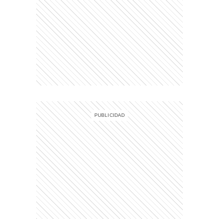
)
entana)