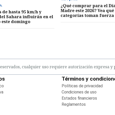
¿Qué comprar para el Día
m.
Madre este 2026? Vea qué
s de hasta 95 km/h y
categorías toman fuerza
del Sahara influirán en el
 este domingo
eservados, cualquier uso requiere autorización expresa y p
os
Términos y condicion
co
Opens in new window
Políticas de privacidad
Opens 
va
Opens in new window
Condiciones de uso
Opens in 
ens in new window
Estados financieros
Opens in
Reglamentos
Opens in new w