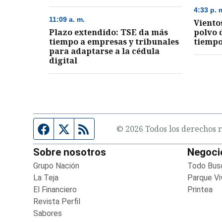
4:33 p. 
11:09 a. m.
Viento
Plazo extendido: TSE da más
polvo 
tiempo a empresas y tribunales
tiempo
para adaptarse a la cédula
digital
Página de Facebook
Fuente Twitter
Fuente RSS
© 2026 Todos los derechos r
Sobre nosotros
Negoci
Grupo Nación
Opens in new window
Todo Bus
La Teja
Opens in new window
Parque Vi
El Financiero
Opens in new window
Printea
Op
Revista Perfil
Opens in new window
Sabores
Opens in new window