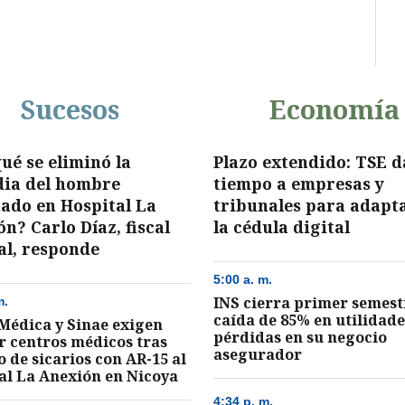
Sucesos
Economía
ué se eliminó la
Plazo extendido: TSE 
dia del hombre
tiempo a empresas y
nado en Hospital La
tribunales para adapt
n? Carlo Díaz, fiscal
la cédula digital
al, responde
5:00 a. m.
INS cierra primer semest
m.
caída de 85% en utilidade
Médica y Sinae exigen
pérdidas en su negocio
r centros médicos tras
asegurador
o de sicarios con AR-15 al
al La Anexión en Nicoya
4:34 p. m.