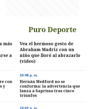
Puro Deporte
da más
Vea el hermoso gesto de
Abraham Madriz con un
arse a
niño que lloró al abrazarlo
(video)
10:46 p. m.
re con
Hernán Medford no se
s y
conforma: la advertencia que
lanza a Saprissa tras cinco
triunfos
10:02 p. m.