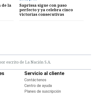
 de la
Saprissa sigue con paso
perfecto y ya celebra cinco
victorias consecutivas
or escrito de La Nación S.A.
es
Servicio al cliente
in new window
Contáctenos
Opens in new window
new window
Centro de ayuda
Opens in new window
 new window
Planes de suscripción
Opens in new window
indow