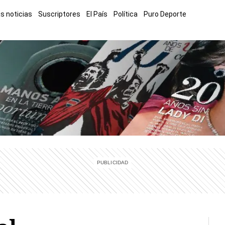
s noticias
Suscriptores
El País
Política
Puro Deporte
mía
Sucesos
El Explicador
Opinión
Viva
El Mundo