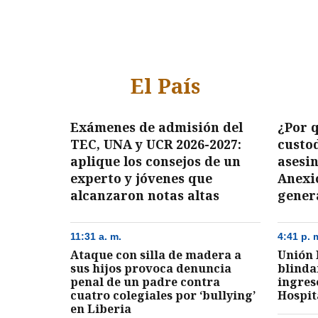
El País
Exámenes de admisión del
¿Por q
TEC, UNA y UCR 2026-2027:
custo
aplique los consejos de un
asesi
experto y jóvenes que
Anexió
alcanzaron notas altas
gener
11:31 a. m.
4:41 p. 
Ataque con silla de madera a
Unión 
sus hijos provoca denuncia
blinda
penal de un padre contra
ingres
cuatro colegiales por ‘bullying’
Hospit
en Liberia