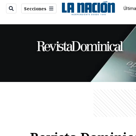
Secciones
Última
Econo
entana)