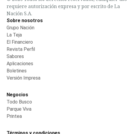
requiere autorización expresa y por escrito de La
Nación S.A.
Sobre nosotros
Grupo Nación
Opens in new window
La Teja
Opens in new window
El Financiero
Opens in new window
Revista Perfil
Opens in new window
Sabores
Opens in new window
Aplicaciones
Opens in new window
Boletines
Opens in new window
Versión Impresa
Opens in new window
Negocios
Todo Busco
Opens in new window
Parque Viva
Opens in new window
Printea
Opens in new window
Términos y condiciones