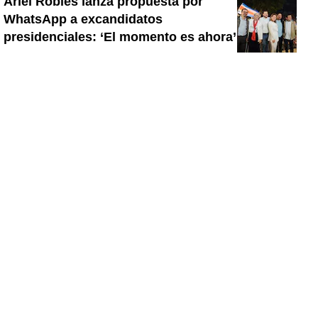
Ariel Robles lanza propuesta por
WhatsApp a excandidatos
presidenciales: ‘El momento es ahora’
Activista Sylvia Ziesing, crítica de
Rodrigo Chaves, asegura que se
exilió de Costa Rica por persecución
política y amenazas de muerte
Así reaccionaron Laura Fernández y
Pueblo Soberano al multitudinario
plantón en defensa del Poder Judicial