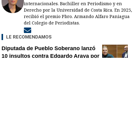
internacionales. Bachiller en Periodismo y en
Derecho por la Universidad de Costa Rica. En 2025,
recibió el premio Pbro. Armando Alfaro Paniagua
del Colegio de Periodistas.
Opens in new window
LE RECOMENDAMOS
Diputada de Pueblo Soberano lanzó
10 insultos contra Edgardo Araya por
descalificativo sobre Laura
Fernández: desde ‘maricón’ hasta
atacar a su madre
Fiscal Carlo Díaz asistió al plantón:
vea la reacción de los participantes
Ministro de Justicia y Paz descalifica