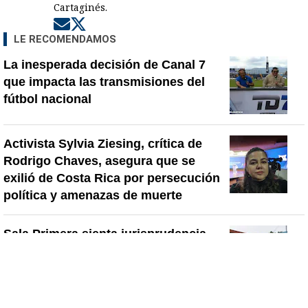
Cartaginés.
Opens in new window
Opens in new window
LE RECOMENDAMOS
La inesperada decisión de Canal 7
que impacta las transmisiones del
fútbol nacional
Activista Sylvia Ziesing, crítica de
Rodrigo Chaves, asegura que se
exilió de Costa Rica por persecución
política y amenazas de muerte
Sala Primera sienta jurisprudencia
sobre cuándo se puede desalojar a un
inquilino en Costa Rica