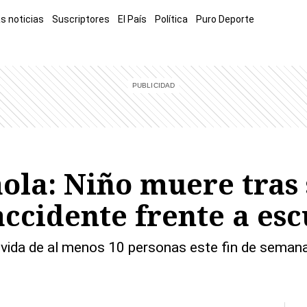
s noticias
Suscriptores
El País
Política
Puro Deporte
mía
Sucesos
El Explicador
Opinión
Viva
El Mundo
ola: Niño muere tras 
ccidente frente a esc
a vida de al menos 10 personas este fin de semana