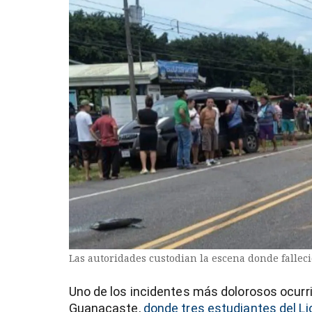
entana)
Las autoridades custodian la escena donde fallec
Uno de los incidentes más dolorosos ocurrió
Guanacaste,
donde tres estudiantes del Li