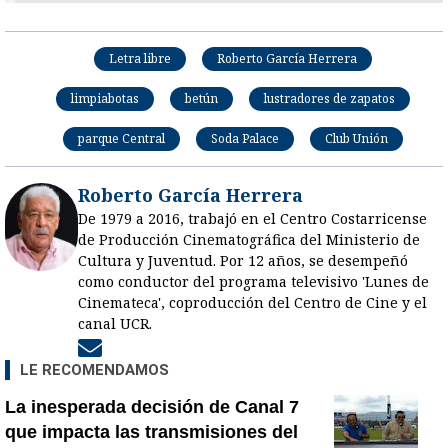
Letra libre
Roberto García Herrera
limpiabotas
betún
lustradores de zapatos
parque Central
Soda Palace
Club Unión
Roberto García Herrera
De 1979 a 2016, trabajó en el Centro Costarricense
de Producción Cinematográfica del Ministerio de
Cultura y Juventud. Por 12 años, se desempeñó
como conductor del programa televisivo 'Lunes de
Cinemateca', coproducción del Centro de Cine y el
canal UCR.
Opens in new window
LE RECOMENDAMOS
La inesperada decisión de Canal 7
que impacta las transmisiones del